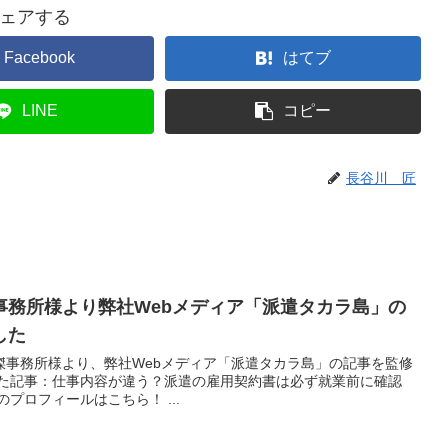
ェアする
Facebook
はてブ
LINE
コピー
長谷川 匠
事務所様より弊社Webメディア「派遣タカラ島」の
した
傑事務所様より、弊社Webメディア「派遣タカラ島」の記事を監修
けた記事：仕事内容が違う？派遣の雇用契約書は必ず就業前に確認
プロフィールはこちら！ ...