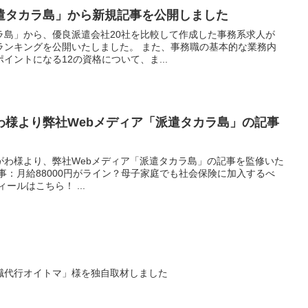
遣タカラ島」から新規記事を公開しました
ラ島」から、優良派遣会社20社を比較して作成した事務系求人が
ランキングを公開いたしました。 また、事務職の基本的な業務内
イントになる12の資格について、ま...
わ様より弊社Webメディア「派遣タカラ島」の記事
がわ様より、弊社Webメディア「派遣タカラ島」の記事を監修いた
事：月給88000円がライン？母子家庭でも社会保険に加入するべ
ールはこちら！ ...
職代行オイトマ」様を独自取材しました