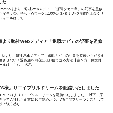
した
matria様より、弊社Webメディア「派遣タカラ島」の記事を監修
た記事：掛け持ち・Wワークは100%バレる？週40時間以上働くリ
ィールはこち...
様より弊社Webメディア「退職ナビ」の記事を監修
所様より、弊社Webメディア「退職ナビ」の記事を監修いただきま
拒否させない！退職届を内容証明郵便で送る方法【書き方・例文付
ルはこちら！ 名称...
MES様よりエイプリルドリームを配信いたしました
TIMES様よりエイプリルドリームを配信いたしました。 以下、原
新卒で入社した企業に10年勤めた後、約5年間フリーランスとして
で強く感じ...